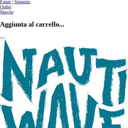
Estate / Spiaggia
Outlet
Marche
Aggiunta al carrello...