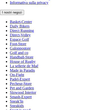
Informativa sulla privacy
I nostri negozi
Basket-Center
Daily Bikers
Direct Running
Direct-Volley
Espace Golf
Foot-Store
Galoppostore
Golf and co
Handball-Store
House of Rugby
La sellerie de Maé
Made in Paradis
On-Fight
Padel-Expert
Pecheur-Store
Pet and Garden
Slowood Interior
Smash-Expert
Sneak'In
Sneakids