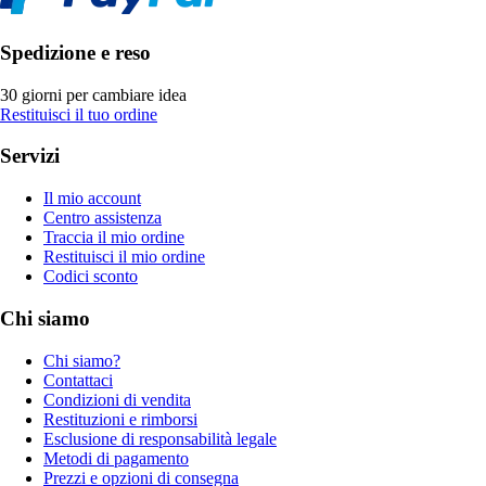
Spedizione e reso
30 giorni per cambiare idea
Restituisci il tuo ordine
Servizi
Il mio account
Centro assistenza
Traccia il mio ordine
Restituisci il mio ordine
Codici sconto
Chi siamo
Chi siamo?
Contattaci
Condizioni di vendita
Restituzioni e rimborsi
Esclusione di responsabilità legale
Metodi di pagamento
Prezzi e opzioni di consegna