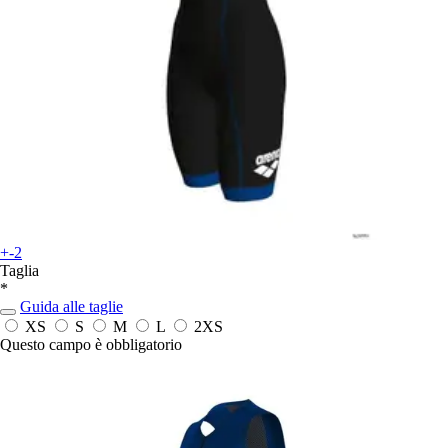
+-2
Taglia
*
Guida alle taglie
XS
S
M
L
2XS
Questo campo è obbligatorio