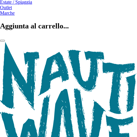
Estate / Spiaggia
Outlet
Marche
Aggiunta al carrello...