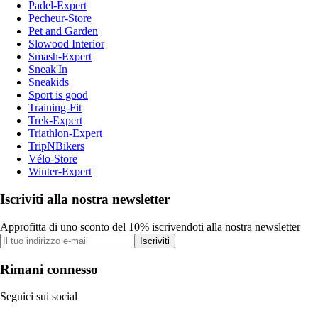
Padel-Expert
Pecheur-Store
Pet and Garden
Slowood Interior
Smash-Expert
Sneak'In
Sneakids
Sport is good
Training-Fit
Trek-Expert
Triathlon-Expert
TripNBikers
Vélo-Store
Winter-Expert
Iscriviti alla nostra newsletter
Approfitta di uno sconto del 10% iscrivendoti alla nostra newsletter
Iscriviti
Rimani connesso
Seguici sui social