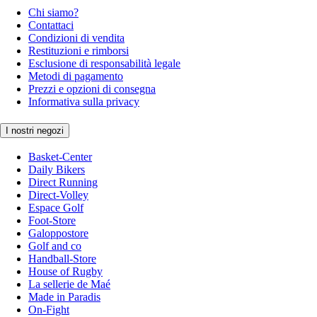
Chi siamo?
Contattaci
Condizioni di vendita
Restituzioni e rimborsi
Esclusione di responsabilità legale
Metodi di pagamento
Prezzi e opzioni di consegna
Informativa sulla privacy
I nostri negozi
Basket-Center
Daily Bikers
Direct Running
Direct-Volley
Espace Golf
Foot-Store
Galoppostore
Golf and co
Handball-Store
House of Rugby
La sellerie de Maé
Made in Paradis
On-Fight