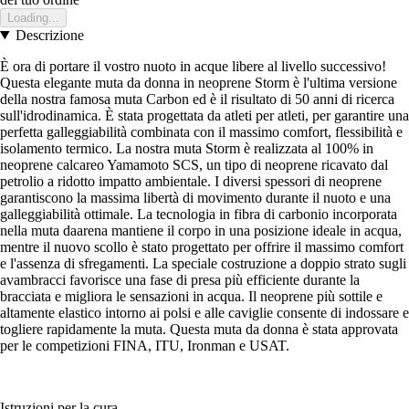
Loading...
Descrizione
È ora di portare il vostro nuoto in acque libere al livello successivo!
Questa elegante muta da donna in neoprene Storm è l'ultima versione
della nostra famosa muta Carbon ed è il risultato di 50 anni di ricerca
sull'idrodinamica. È stata progettata da atleti per atleti, per garantire una
perfetta galleggiabilità combinata con il massimo comfort, flessibilità e
isolamento termico. La nostra muta Storm è realizzata al 100% in
neoprene calcareo Yamamoto SCS, un tipo di neoprene ricavato dal
petrolio a ridotto impatto ambientale. I diversi spessori di neoprene
garantiscono la massima libertà di movimento durante il nuoto e una
galleggiabilità ottimale. La tecnologia in fibra di carbonio incorporata
nella muta daarena mantiene il corpo in una posizione ideale in acqua,
mentre il nuovo scollo è stato progettato per offrire il massimo comfort
e l'assenza di sfregamenti. La speciale costruzione a doppio strato sugli
avambracci favorisce una fase di presa più efficiente durante la
bracciata e migliora le sensazioni in acqua. Il neoprene più sottile e
altamente elastico intorno ai polsi e alle caviglie consente di indossare e
togliere rapidamente la muta. Questa muta da donna è stata approvata
per le competizioni FINA, ITU, Ironman e USAT.
Istruzioni per la cura