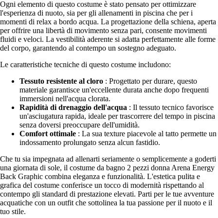
Ogni elemento di questo costume è stato pensato per ottimizzare
l'esperienza di nuoto, sia per gli allenamenti in piscina che per i
momenti di relax a bordo acqua. La progettazione della schiena, aperta
per offrire una libertà di movimento senza pari, consente movimenti
fluidi e veloci. La vestibilità aderente si adatta perfettamente alle forme
del corpo, garantendo al contempo un sostegno adeguato.
Le caratteristiche tecniche di questo costume includono:
Tessuto resistente al cloro
: Progettato per durare, questo
materiale garantisce un'eccellente durata anche dopo frequenti
immersioni nell'acqua clorata.
Rapidità di drenaggio dell'acqua
: Il tessuto tecnico favorisce
un'asciugatura rapida, ideale per trascorrere del tempo in piscina
senza doversi preoccupare dell'umidità.
Comfort ottimale
: La sua texture piacevole al tatto permette un
indossamento prolungato senza alcun fastidio.
Che tu sia impegnata ad allenarti seriamente o semplicemente a goderti
una giornata di sole, il costume da bagno 2 pezzi donna Arena Energy
Back Graphic combina eleganza e funzionalità. L'estetica pulita e
grafica del costume conferisce un tocco di modernità rispettando al
contempo gli standard di prestazione elevati. Parti per le tue avventure
acquatiche con un outfit che sottolinea la tua passione per il nuoto e il
tuo stile.