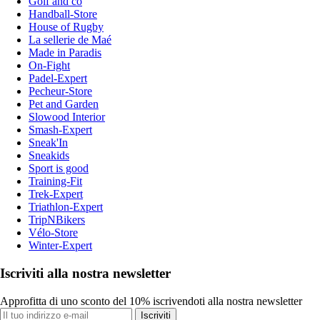
Golf and co
Handball-Store
House of Rugby
La sellerie de Maé
Made in Paradis
On-Fight
Padel-Expert
Pecheur-Store
Pet and Garden
Slowood Interior
Smash-Expert
Sneak'In
Sneakids
Sport is good
Training-Fit
Trek-Expert
Triathlon-Expert
TripNBikers
Vélo-Store
Winter-Expert
Iscriviti alla nostra newsletter
Approfitta di uno sconto del 10% iscrivendoti alla nostra newsletter
Iscriviti