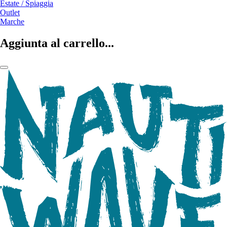
Estate / Spiaggia
Outlet
Marche
Aggiunta al carrello...