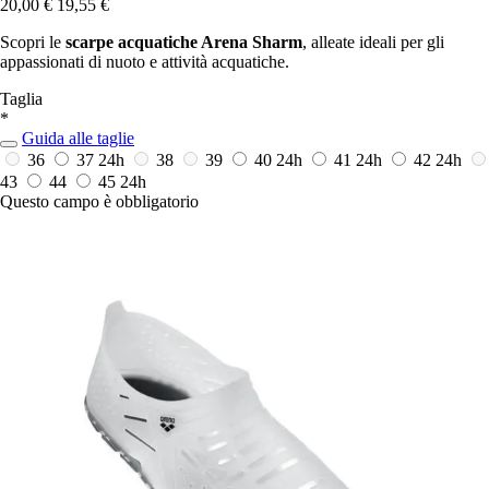
20,00 €
19,55 €
Scopri le
scarpe acquatiche Arena Sharm
, alleate ideali per gli
appassionati di nuoto e attività acquatiche.
Taglia
*
Guida alle taglie
36
37
24h
38
39
40
24h
41
24h
42
24h
43
44
45
24h
Questo campo è obbligatorio