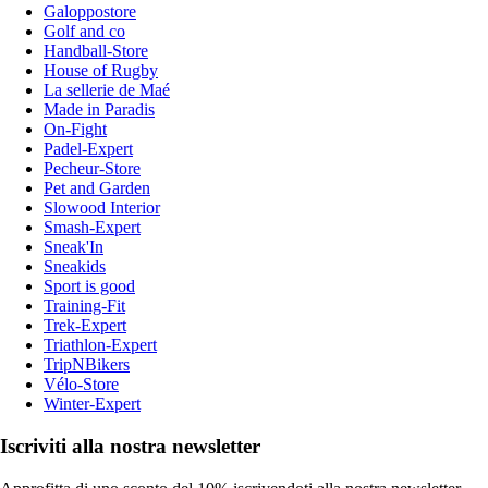
Galoppostore
Golf and co
Handball-Store
House of Rugby
La sellerie de Maé
Made in Paradis
On-Fight
Padel-Expert
Pecheur-Store
Pet and Garden
Slowood Interior
Smash-Expert
Sneak'In
Sneakids
Sport is good
Training-Fit
Trek-Expert
Triathlon-Expert
TripNBikers
Vélo-Store
Winter-Expert
Iscriviti alla nostra newsletter