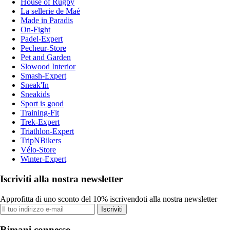
House of Rugby
La sellerie de Maé
Made in Paradis
On-Fight
Padel-Expert
Pecheur-Store
Pet and Garden
Slowood Interior
Smash-Expert
Sneak'In
Sneakids
Sport is good
Training-Fit
Trek-Expert
Triathlon-Expert
TripNBikers
Vélo-Store
Winter-Expert
Iscriviti alla nostra newsletter
Approfitta di uno sconto del 10% iscrivendoti alla nostra newsletter
Iscriviti
Rimani connesso