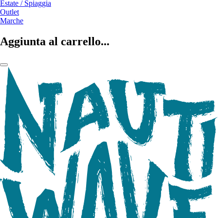
Estate / Spiaggia
Outlet
Marche
Aggiunta al carrello...