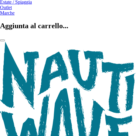
Estate / Spiaggia
Outlet
Marche
Aggiunta al carrello...