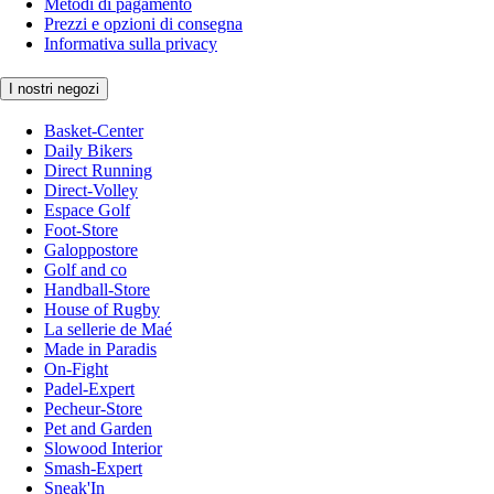
Metodi di pagamento
Prezzi e opzioni di consegna
Informativa sulla privacy
I nostri negozi
Basket-Center
Daily Bikers
Direct Running
Direct-Volley
Espace Golf
Foot-Store
Galoppostore
Golf and co
Handball-Store
House of Rugby
La sellerie de Maé
Made in Paradis
On-Fight
Padel-Expert
Pecheur-Store
Pet and Garden
Slowood Interior
Smash-Expert
Sneak'In