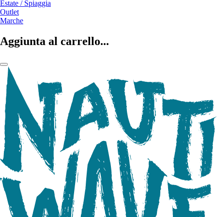
Estate / Spiaggia
Outlet
Marche
Aggiunta al carrello...