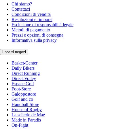
Chi siamo?
Contattaci
Condizioni di vendita
Restituzioni e rimborsi
Esclusione di responsabilità legale
Metodi di pagamento
Prezzi e opzioni di consegna
Informativa sulla privacy
I nostri negozi
Basket-Center
Daily Bikers
Direct Running
Direct-Volley
Espace Golf
Foot-Store
Galoppostore
Golf and co
Handball-Store
House of Rugby
La sellerie de Maé
Made in Paradis
On-Fight