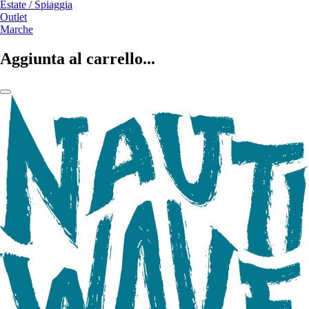
Estate / Spiaggia
Outlet
Marche
Aggiunta al carrello...