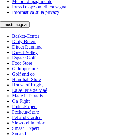
Metodi di pagamento
Prezzi e opzioni di consegna
Informativa sulla privacy
I nostri negozi
Basket-Center
Daily Bikers
Direct Running
Direct-Volley
Espace Golf
Foot-Store
Galoppostore
Golf and co
Handball-Store
House of Rugby
La sellerie de Maé
Made in Paradis
On-Fight
Padel-Expert
Pecheur-Store
Pet and Garden
Slowood Interior
Smash-Expert
Sneak'In