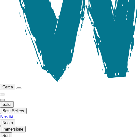
Cerca
Saldi
Best Sellers
Novità
Nuoto
Immersione
Surf