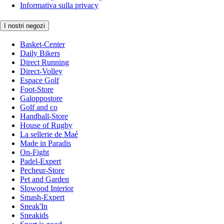
Informativa sulla privacy
I nostri negozi
Basket-Center
Daily Bikers
Direct Running
Direct-Volley
Espace Golf
Foot-Store
Galoppostore
Golf and co
Handball-Store
House of Rugby
La sellerie de Maé
Made in Paradis
On-Fight
Padel-Expert
Pecheur-Store
Pet and Garden
Slowood Interior
Smash-Expert
Sneak'In
Sneakids