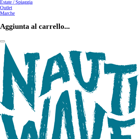
Estate / Spiaggia
Outlet
Marche
Aggiunta al carrello...