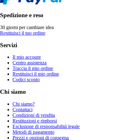
Spedizione e reso
30 giorni per cambiare idea
Restituisci il tuo ordine
Servizi
Il mio account
Centro assistenza
Traccia il mio ordine
Restituisci il mio ordine
Codici sconto
Chi siamo
Chi siamo?
Contattaci
Condizioni di vendita
Restituzioni e rimborsi
Esclusione di responsabilità legale
Metodi di pagamento
Prezzi e opzioni di consegna