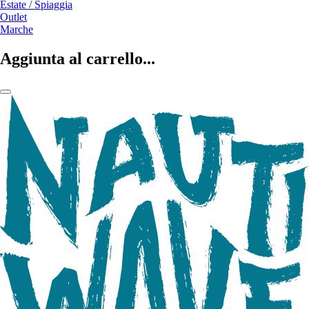
Estate / Spiaggia
Outlet
Marche
Aggiunta al carrello...