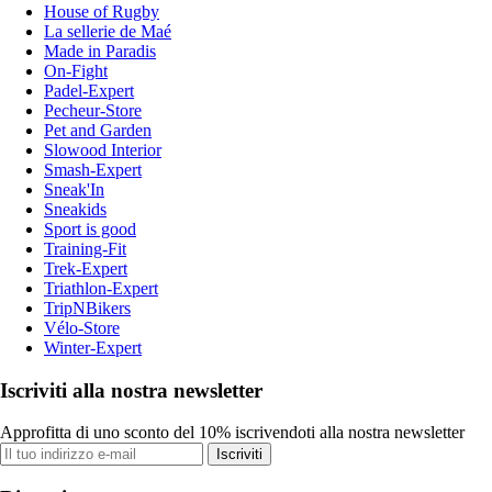
House of Rugby
La sellerie de Maé
Made in Paradis
On-Fight
Padel-Expert
Pecheur-Store
Pet and Garden
Slowood Interior
Smash-Expert
Sneak'In
Sneakids
Sport is good
Training-Fit
Trek-Expert
Triathlon-Expert
TripNBikers
Vélo-Store
Winter-Expert
Iscriviti alla nostra newsletter
Approfitta di uno sconto del 10% iscrivendoti alla nostra newsletter
Iscriviti