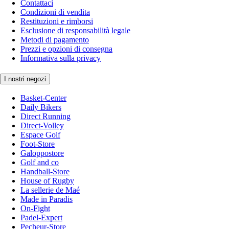
Contattaci
Condizioni di vendita
Restituzioni e rimborsi
Esclusione di responsabilità legale
Metodi di pagamento
Prezzi e opzioni di consegna
Informativa sulla privacy
I nostri negozi
Basket-Center
Daily Bikers
Direct Running
Direct-Volley
Espace Golf
Foot-Store
Galoppostore
Golf and co
Handball-Store
House of Rugby
La sellerie de Maé
Made in Paradis
On-Fight
Padel-Expert
Pecheur-Store