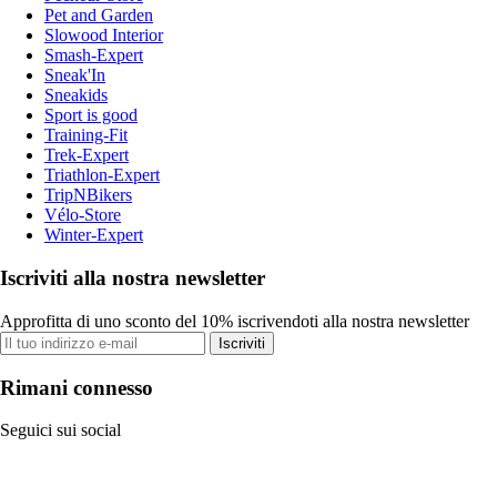
Pet and Garden
Slowood Interior
Smash-Expert
Sneak'In
Sneakids
Sport is good
Training-Fit
Trek-Expert
Triathlon-Expert
TripNBikers
Vélo-Store
Winter-Expert
Iscriviti alla nostra newsletter
Approfitta di uno sconto del 10% iscrivendoti alla nostra newsletter
Iscriviti
Rimani connesso
Seguici sui social