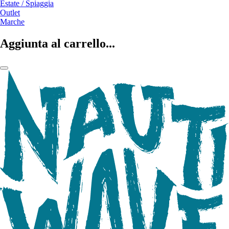
Estate / Spiaggia
Outlet
Marche
Aggiunta al carrello...