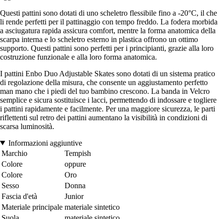
Questi pattini sono dotati di uno scheletro flessibile fino a -20°C, il che
li rende perfetti per il pattinaggio con tempo freddo. La fodera morbida
a asciugatura rapida assicura comfort, mentre la forma anatomica della
scarpa interna e lo scheletro esterno in plastica offrono un ottimo
supporto. Questi pattini sono perfetti per i principianti, grazie alla loro
costruzione funzionale e alla loro forma anatomica.
I pattini Enbo Duo Adjustable Skates sono dotati di un sistema pratico
di regolazione della misura, che consente un aggiustamento perfetto
man mano che i piedi del tuo bambino crescono. La banda in Velcro
semplice e sicura sostituisce i lacci, permettendo di indossare e togliere
i pattini rapidamente e facilmente. Per una maggiore sicurezza, le parti
riflettenti sul retro dei pattini aumentano la visibilità in condizioni di
scarsa luminosità.
Informazioni aggiuntive
Marchio
Tempish
Colore
oppure
Colore
Oro
Sesso
Donna
Fascia d'età
Junior
Materiale principale
materiale sintetico
Suola
materiale sintetico