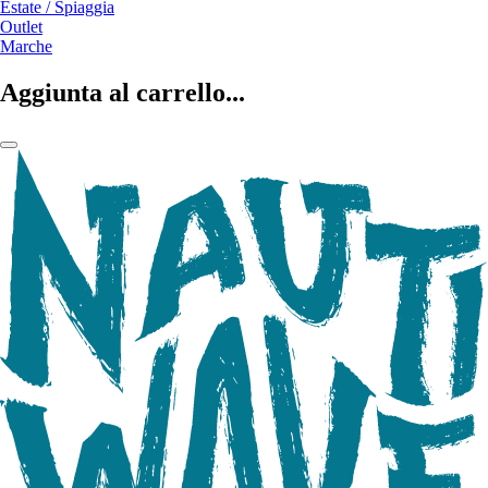
Estate / Spiaggia
Outlet
Marche
Aggiunta al carrello...