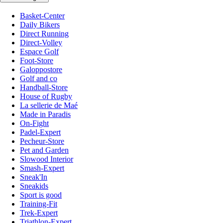
Basket-Center
Daily Bikers
Direct Running
Direct-Volley
Espace Golf
Foot-Store
Galoppostore
Golf and co
Handball-Store
House of Rugby
La sellerie de Maé
Made in Paradis
On-Fight
Padel-Expert
Pecheur-Store
Pet and Garden
Slowood Interior
Smash-Expert
Sneak'In
Sneakids
Sport is good
Training-Fit
Trek-Expert
Triathlon-Expert