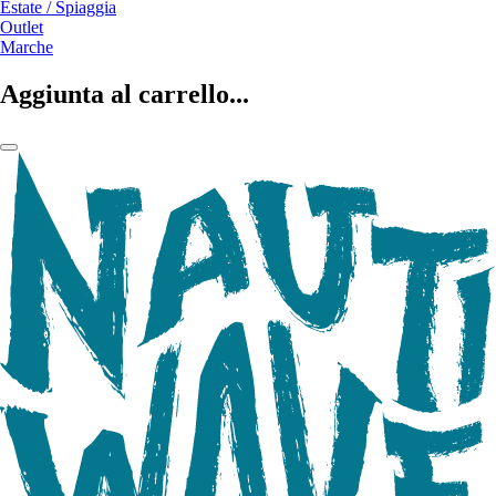
Estate / Spiaggia
Outlet
Marche
Aggiunta al carrello...