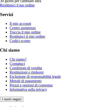
30 giorni per cambiare idea
Restituisci il tuo ordine
Servizi
Il mio account
Centro assistenza
Traccia il mio ordine
Restituisci il mio ordine
Codici sconto
Chi siamo
Chi siamo?
Contattaci
Condizioni di vendita
Restituzioni e rimborsi
Esclusione di responsabilità legale
Metodi di pagamento
Prezzi e opzioni di consegna
Informativa sulla privacy
I nostri negozi