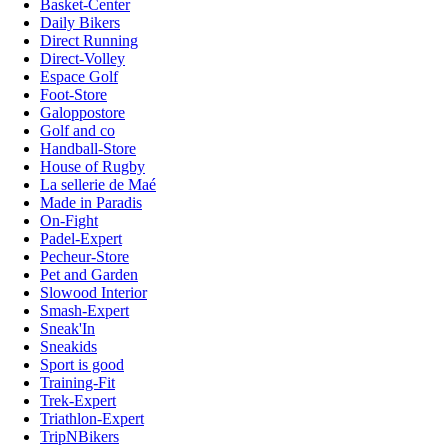
Basket-Center
Daily Bikers
Direct Running
Direct-Volley
Espace Golf
Foot-Store
Galoppostore
Golf and co
Handball-Store
House of Rugby
La sellerie de Maé
Made in Paradis
On-Fight
Padel-Expert
Pecheur-Store
Pet and Garden
Slowood Interior
Smash-Expert
Sneak'In
Sneakids
Sport is good
Training-Fit
Trek-Expert
Triathlon-Expert
TripNBikers