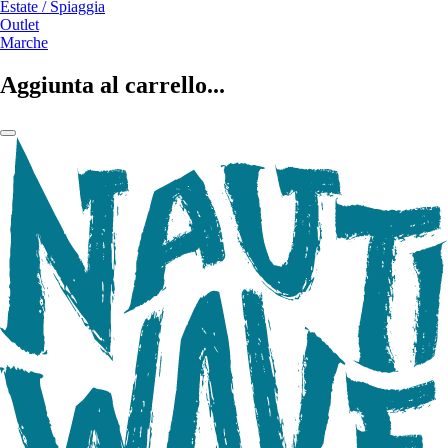
Estate / Spiaggia
Outlet
Marche
Aggiunta al carrello...