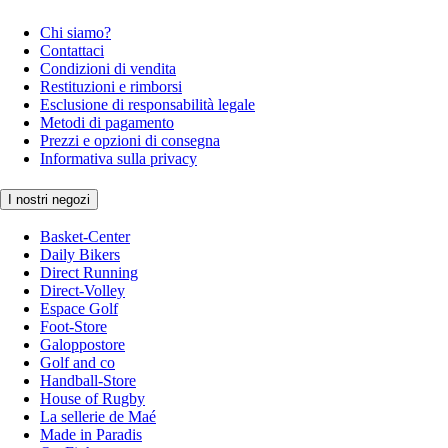
Chi siamo?
Contattaci
Condizioni di vendita
Restituzioni e rimborsi
Esclusione di responsabilità legale
Metodi di pagamento
Prezzi e opzioni di consegna
Informativa sulla privacy
I nostri negozi
Basket-Center
Daily Bikers
Direct Running
Direct-Volley
Espace Golf
Foot-Store
Galoppostore
Golf and co
Handball-Store
House of Rugby
La sellerie de Maé
Made in Paradis