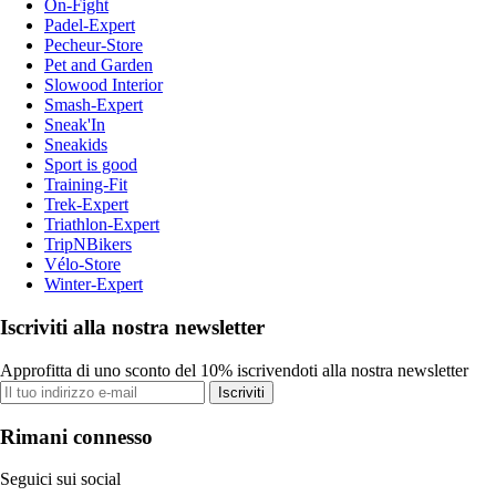
On-Fight
Padel-Expert
Pecheur-Store
Pet and Garden
Slowood Interior
Smash-Expert
Sneak'In
Sneakids
Sport is good
Training-Fit
Trek-Expert
Triathlon-Expert
TripNBikers
Vélo-Store
Winter-Expert
Iscriviti alla nostra newsletter
Approfitta di uno sconto del 10% iscrivendoti alla nostra newsletter
Iscriviti
Rimani connesso
Seguici sui social