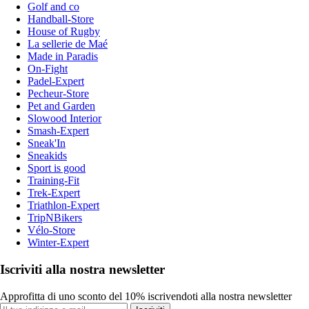
Golf and co
Handball-Store
House of Rugby
La sellerie de Maé
Made in Paradis
On-Fight
Padel-Expert
Pecheur-Store
Pet and Garden
Slowood Interior
Smash-Expert
Sneak'In
Sneakids
Sport is good
Training-Fit
Trek-Expert
Triathlon-Expert
TripNBikers
Vélo-Store
Winter-Expert
Iscriviti alla nostra newsletter
Approfitta di uno sconto del 10% iscrivendoti alla nostra newsletter