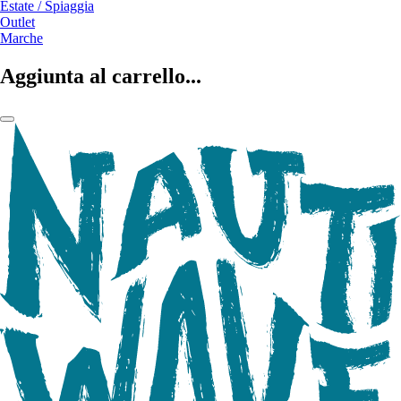
Estate / Spiaggia
Outlet
Marche
Aggiunta al carrello...