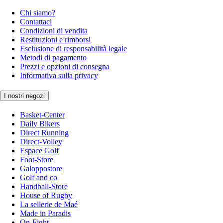
Chi siamo?
Contattaci
Condizioni di vendita
Restituzioni e rimborsi
Esclusione di responsabilità legale
Metodi di pagamento
Prezzi e opzioni di consegna
Informativa sulla privacy
I nostri negozi
Basket-Center
Daily Bikers
Direct Running
Direct-Volley
Espace Golf
Foot-Store
Galoppostore
Golf and co
Handball-Store
House of Rugby
La sellerie de Maé
Made in Paradis
On-Fight