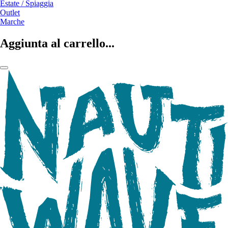
Estate / Spiaggia
Outlet
Marche
Aggiunta al carrello...