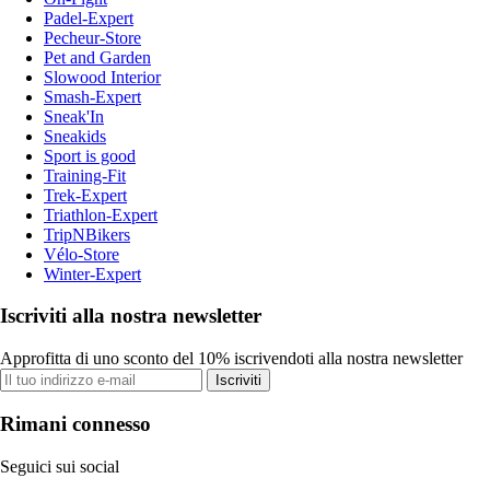
Padel-Expert
Pecheur-Store
Pet and Garden
Slowood Interior
Smash-Expert
Sneak'In
Sneakids
Sport is good
Training-Fit
Trek-Expert
Triathlon-Expert
TripNBikers
Vélo-Store
Winter-Expert
Iscriviti alla nostra newsletter
Approfitta di uno sconto del 10% iscrivendoti alla nostra newsletter
Iscriviti
Rimani connesso
Seguici sui social