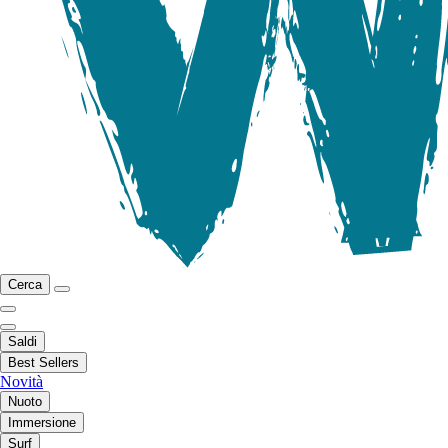
Cerca
Saldi
Best Sellers
Novità
Nuoto
Immersione
Surf