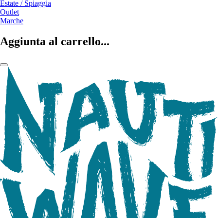
Estate / Spiaggia
Outlet
Marche
Aggiunta al carrello...