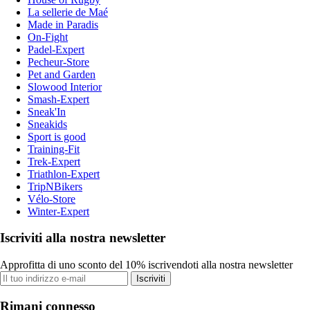
La sellerie de Maé
Made in Paradis
On-Fight
Padel-Expert
Pecheur-Store
Pet and Garden
Slowood Interior
Smash-Expert
Sneak'In
Sneakids
Sport is good
Training-Fit
Trek-Expert
Triathlon-Expert
TripNBikers
Vélo-Store
Winter-Expert
Iscriviti alla nostra newsletter
Approfitta di uno sconto del 10% iscrivendoti alla nostra newsletter
Iscriviti
Rimani connesso