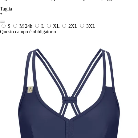
Taglia
*
S
M
24h
L
XL
2XL
3XL
Questo campo è obbligatorio