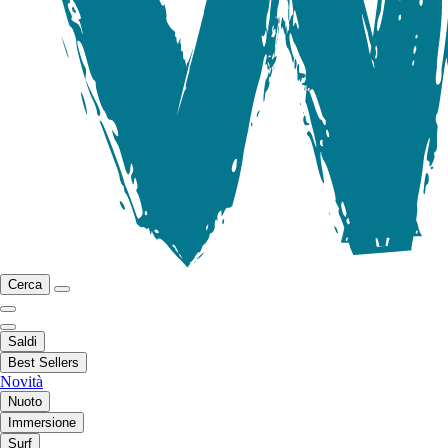
Cerca
Saldi
Best Sellers
Novità
Nuoto
Immersione
Surf