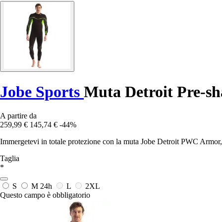
Jobe Sports
Muta Detroit Pre-s
A partire da
259,99 €
145,74 €
-44%
Immergetevi in totale protezione con la muta Jobe Detroit PWC Armor, 
Taglia
*
S
M
24h
L
2XL
Questo campo è obbligatorio