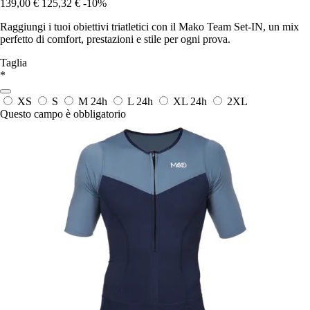
139,00 €
125,32 €
-10%
Raggiungi i tuoi obiettivi triatletici con il Mako Team Set-IN, un mix
perfetto di comfort, prestazioni e stile per ogni prova.
Taglia
*
XS
S
M
24h
L
24h
XL
24h
2XL
Questo campo è obbligatorio