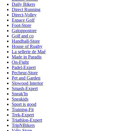
Daily Bikers
Direct Running
Direct-Volley
Espace Golf
Foot-Store
Galoppostore
Golf and co
Handball-Store
House of Rugby
La sellerie de Maé
Made in Paradis
On-Fight
Padel-Expert
Pecheur-Store
Pet and Garden
Slowood Interior
Smash-Expert
Sneak'In
Sneakids
Sport is good
Training-Fit
Trek-Expert
Triathlon-Expert
TripNBikers
Vélo-Store