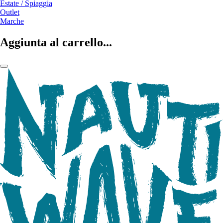
Estate / Spiaggia
Outlet
Marche
Aggiunta al carrello...