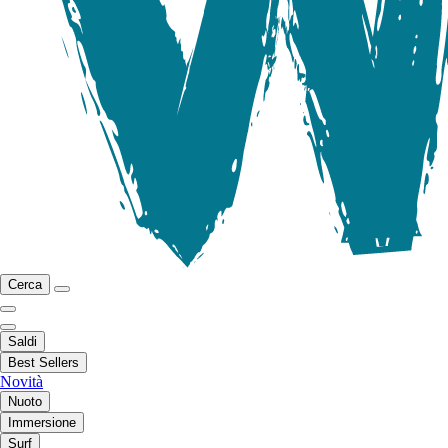
Cerca
Saldi
Best Sellers
Novità
Nuoto
Immersione
Surf