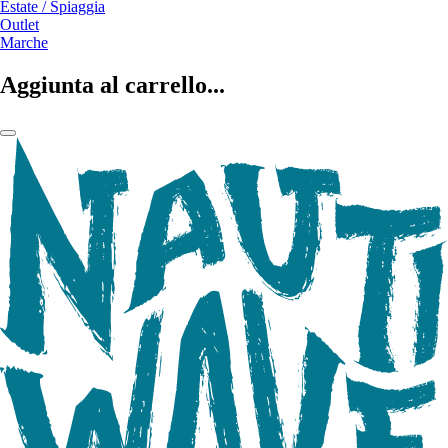
Estate / Spiaggia
Outlet
Marche
Aggiunta al carrello...