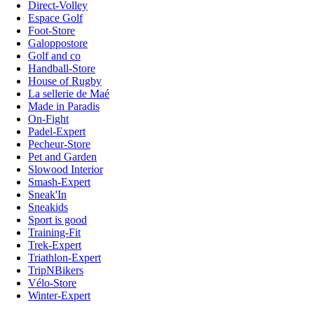
Direct-Volley
Espace Golf
Foot-Store
Galoppostore
Golf and co
Handball-Store
House of Rugby
La sellerie de Maé
Made in Paradis
On-Fight
Padel-Expert
Pecheur-Store
Pet and Garden
Slowood Interior
Smash-Expert
Sneak'In
Sneakids
Sport is good
Training-Fit
Trek-Expert
Triathlon-Expert
TripNBikers
Vélo-Store
Winter-Expert