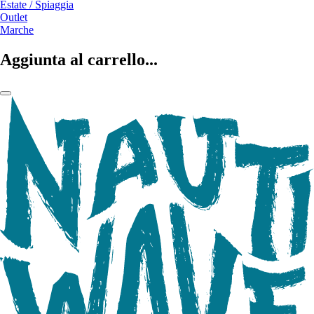
Estate / Spiaggia
Outlet
Marche
Aggiunta al carrello...