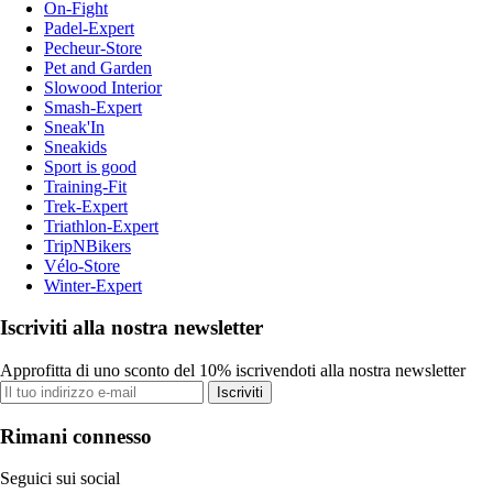
On-Fight
Padel-Expert
Pecheur-Store
Pet and Garden
Slowood Interior
Smash-Expert
Sneak'In
Sneakids
Sport is good
Training-Fit
Trek-Expert
Triathlon-Expert
TripNBikers
Vélo-Store
Winter-Expert
Iscriviti alla nostra newsletter
Approfitta di uno sconto del 10% iscrivendoti alla nostra newsletter
Iscriviti
Rimani connesso
Seguici sui social