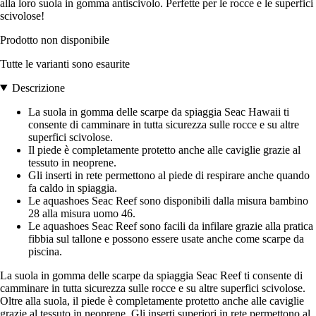
alla loro suola in gomma antiscivolo. Perfette per le rocce e le superfici
scivolose!
Prodotto non disponibile
Tutte le varianti sono esaurite
Descrizione
La suola in gomma delle scarpe da spiaggia Seac Hawaii ti
consente di camminare in tutta sicurezza sulle rocce e su altre
superfici scivolose.
Il piede è completamente protetto anche alle caviglie grazie al
tessuto in neoprene.
Gli inserti in rete permettono al piede di respirare anche quando
fa caldo in spiaggia.
Le aquashoes Seac Reef sono disponibili dalla misura bambino
28 alla misura uomo 46.
Le aquashoes Seac Reef sono facili da infilare grazie alla pratica
fibbia sul tallone e possono essere usate anche come scarpe da
piscina.
La suola in gomma delle scarpe da spiaggia Seac Reef ti consente di
camminare in tutta sicurezza sulle rocce e su altre superfici scivolose.
Oltre alla suola, il piede è completamente protetto anche alle caviglie
grazie al tessuto in neoprene. Gli inserti superiori in rete permettono al