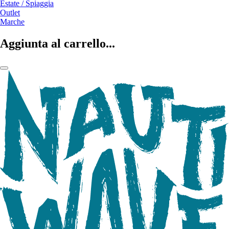
Estate / Spiaggia
Outlet
Marche
Aggiunta al carrello...