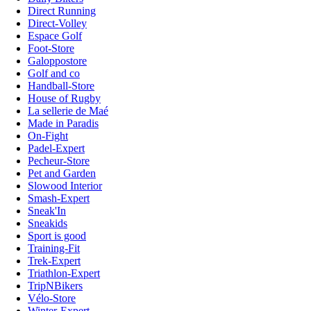
Direct Running
Direct-Volley
Espace Golf
Foot-Store
Galoppostore
Golf and co
Handball-Store
House of Rugby
La sellerie de Maé
Made in Paradis
On-Fight
Padel-Expert
Pecheur-Store
Pet and Garden
Slowood Interior
Smash-Expert
Sneak'In
Sneakids
Sport is good
Training-Fit
Trek-Expert
Triathlon-Expert
TripNBikers
Vélo-Store
Winter-Expert