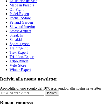
La sellerie de Maé
Made in Paradis
On-Fight
Padel-Expert
Pecheur-Store
Pet and Garden
Slowood Interior
Smash-Expert
Sneak'In
Sneakids
Sport is good
Training-Fit
Trek-Expert
Triathlon-Expert
TripNBikers
Vélo-Store
Winter-Expert
Iscriviti alla nostra newsletter
Approfitta di uno sconto del 10% iscrivendoti alla nostra newsletter
Iscriviti
Rimani connesso