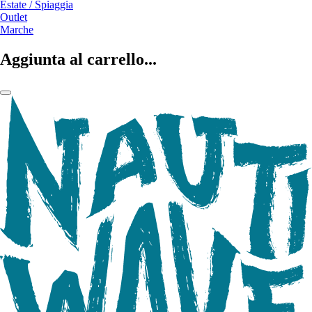
Estate / Spiaggia
Outlet
Marche
Aggiunta al carrello...