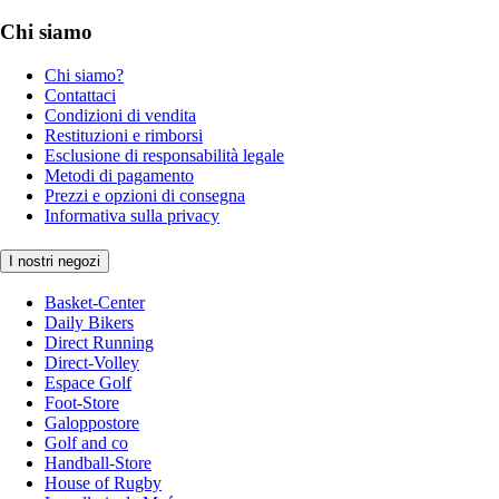
Chi siamo
Chi siamo?
Contattaci
Condizioni di vendita
Restituzioni e rimborsi
Esclusione di responsabilità legale
Metodi di pagamento
Prezzi e opzioni di consegna
Informativa sulla privacy
I nostri negozi
Basket-Center
Daily Bikers
Direct Running
Direct-Volley
Espace Golf
Foot-Store
Galoppostore
Golf and co
Handball-Store
House of Rugby