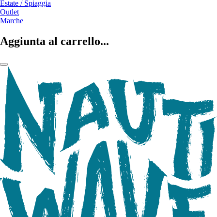
Estate / Spiaggia
Outlet
Marche
Aggiunta al carrello...