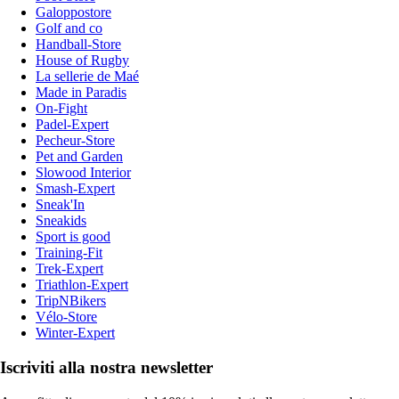
Galoppostore
Golf and co
Handball-Store
House of Rugby
La sellerie de Maé
Made in Paradis
On-Fight
Padel-Expert
Pecheur-Store
Pet and Garden
Slowood Interior
Smash-Expert
Sneak'In
Sneakids
Sport is good
Training-Fit
Trek-Expert
Triathlon-Expert
TripNBikers
Vélo-Store
Winter-Expert
Iscriviti alla nostra newsletter