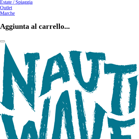
Estate / Spiaggia
Outlet
Marche
Aggiunta al carrello...