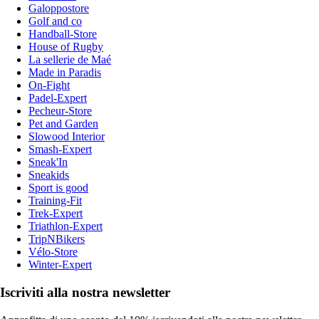
Galoppostore
Golf and co
Handball-Store
House of Rugby
La sellerie de Maé
Made in Paradis
On-Fight
Padel-Expert
Pecheur-Store
Pet and Garden
Slowood Interior
Smash-Expert
Sneak'In
Sneakids
Sport is good
Training-Fit
Trek-Expert
Triathlon-Expert
TripNBikers
Vélo-Store
Winter-Expert
Iscriviti alla nostra newsletter