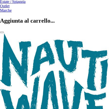
Estate / Spiaggia
Outlet
Marche
Aggiunta al carrello...