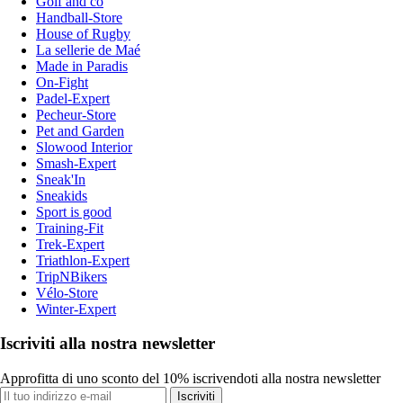
Golf and co
Handball-Store
House of Rugby
La sellerie de Maé
Made in Paradis
On-Fight
Padel-Expert
Pecheur-Store
Pet and Garden
Slowood Interior
Smash-Expert
Sneak'In
Sneakids
Sport is good
Training-Fit
Trek-Expert
Triathlon-Expert
TripNBikers
Vélo-Store
Winter-Expert
Iscriviti alla nostra newsletter
Approfitta di uno sconto del 10% iscrivendoti alla nostra newsletter
Iscriviti