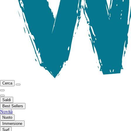
Cerca
Saldi
Best Sellers
Novità
Nuoto
Immersione
Surf