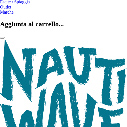
Estate / Spiaggia
Outlet
Marche
Aggiunta al carrello...