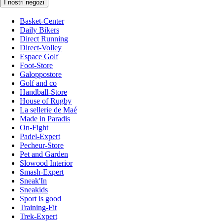
I nostri negozi
Basket-Center
Daily Bikers
Direct Running
Direct-Volley
Espace Golf
Foot-Store
Galoppostore
Golf and co
Handball-Store
House of Rugby
La sellerie de Maé
Made in Paradis
On-Fight
Padel-Expert
Pecheur-Store
Pet and Garden
Slowood Interior
Smash-Expert
Sneak'In
Sneakids
Sport is good
Training-Fit
Trek-Expert