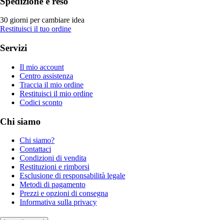
Spedizione e reso
30 giorni per cambiare idea
Restituisci il tuo ordine
Servizi
Il mio account
Centro assistenza
Traccia il mio ordine
Restituisci il mio ordine
Codici sconto
Chi siamo
Chi siamo?
Contattaci
Condizioni di vendita
Restituzioni e rimborsi
Esclusione di responsabilità legale
Metodi di pagamento
Prezzi e opzioni di consegna
Informativa sulla privacy