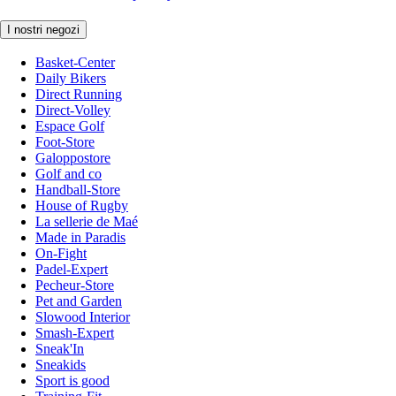
I nostri negozi
Basket-Center
Daily Bikers
Direct Running
Direct-Volley
Espace Golf
Foot-Store
Galoppostore
Golf and co
Handball-Store
House of Rugby
La sellerie de Maé
Made in Paradis
On-Fight
Padel-Expert
Pecheur-Store
Pet and Garden
Slowood Interior
Smash-Expert
Sneak'In
Sneakids
Sport is good