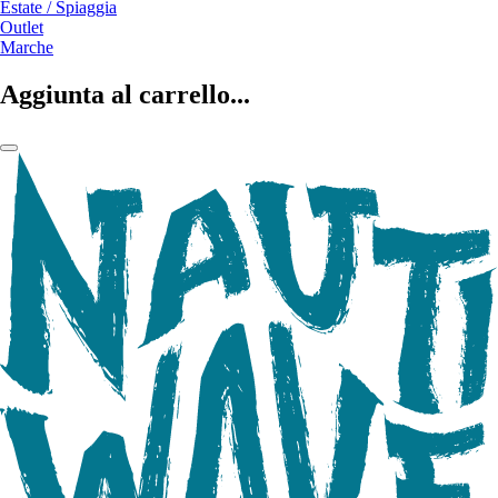
Estate / Spiaggia
Outlet
Marche
Aggiunta al carrello...