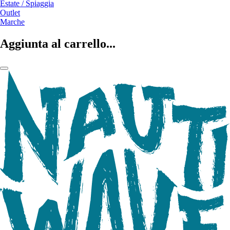
Estate / Spiaggia
Outlet
Marche
Aggiunta al carrello...