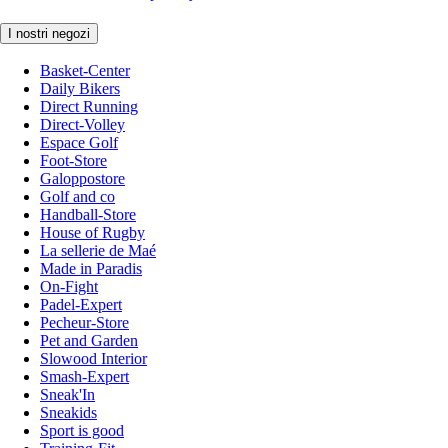
I nostri negozi
Basket-Center
Daily Bikers
Direct Running
Direct-Volley
Espace Golf
Foot-Store
Galoppostore
Golf and co
Handball-Store
House of Rugby
La sellerie de Maé
Made in Paradis
On-Fight
Padel-Expert
Pecheur-Store
Pet and Garden
Slowood Interior
Smash-Expert
Sneak'In
Sneakids
Sport is good