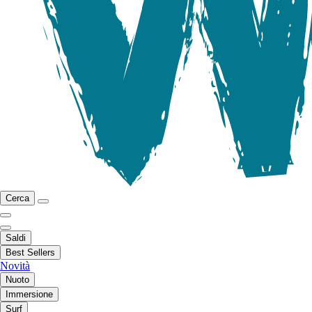
Cerca
Saldi
Best Sellers
Novità
Nuoto
Immersione
Surf