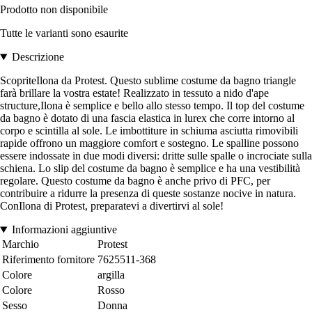
Prodotto non disponibile
Tutte le varianti sono esaurite
Descrizione
ScopriteIlona da Protest. Questo sublime costume da bagno triangle
farà brillare la vostra estate! Realizzato in tessuto a nido d'ape
structure,Ilona è semplice e bello allo stesso tempo. Il top del costume
da bagno è dotato di una fascia elastica in lurex che corre intorno al
corpo e scintilla al sole. Le imbottiture in schiuma asciutta rimovibili
rapide offrono un maggiore comfort e sostegno. Le spalline possono
essere indossate in due modi diversi: dritte sulle spalle o incrociate sulla
schiena. Lo slip del costume da bagno è semplice e ha una vestibilità
regolare. Questo costume da bagno è anche privo di PFC, per
contribuire a ridurre la presenza di queste sostanze nocive in natura.
ConIlona di Protest, preparatevi a divertirvi al sole!
Informazioni aggiuntive
Marchio
Protest
Riferimento fornitore
7625511-368
Colore
argilla
Colore
Rosso
Sesso
Donna