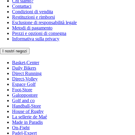
Chi siamo?
Contattaci
Condizioni di vendita
Restituzioni e rimborsi
Esclusione di responsabilità legale
Metodi di pagamento
Prezzi e opzioni di consegna
Informativa sulla privacy
I nostri negozi
Basket-Center
Daily Bikers
Direct Running
Direct-Volley
Espace Golf
Foot-Store
Galoppostore
Golf and co
Handball-Store
House of Rugby
La sellerie de Maé
Made in Paradis
On-Fight
Padel-Expert