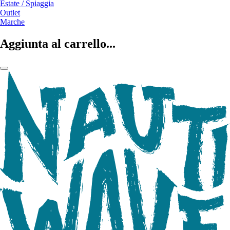
Estate / Spiaggia
Outlet
Marche
Aggiunta al carrello...