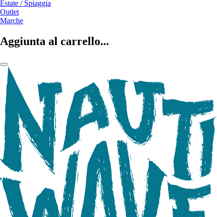
Estate / Spiaggia
Outlet
Marche
Aggiunta al carrello...