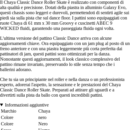
Il Chaya Classic Dance Roller Skate è realizzato con componenti di
alta qualità e precisione. Dotati della piastra in alluminio Galaxy Evo,
questi chassis sono leggeri e durevoli, permettendoti di sentirti agile sui
piedi sia sulla pista che sul dance floor. I pattini sono equipaggiati con
ruote Chaya di 61 mm x 30 mm Groovy e cuscinetti ABEC 9
WICKED fluidi, garantendo una passeggiata fluida ogni volta.
L'ultima versione del pattino Classic Dance arriva con alcune
aggiornamenti chiave. Ora equipaggiato con un jam plug al posto di un
freno anteriore e con una piastra leggermente più corta preferita dai
pattinatori di jam, questi pattini sono ottimizzati per la danza.
Nonostante questi aggiornamenti, il look classico complessivo del
pattino rimane invariato, preservando lo stile senza tempo che i
ballerini adorano.
Che tu sia un principiante nel roller e nella danza o un professionista
esperto, adorerai l'aspetto, la sensazione e le prestazioni del Chaya
Classic Dance Roller Skate. Preparati ad attirare gli sguardi e a
divertirti sulla pista da ballo con questi incredibili pattini.
Informazioni aggiuntive
Marchio
Chaya
Colore
nero
Colore
Nero