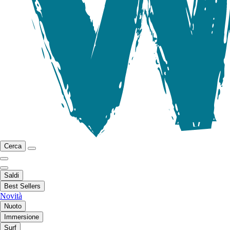
Cerca
Saldi
Best Sellers
Novità
Nuoto
Immersione
Surf