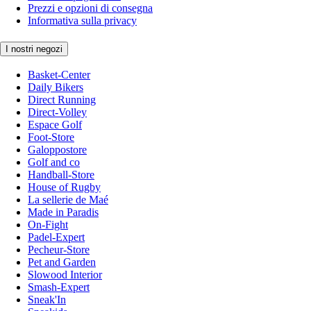
Prezzi e opzioni di consegna
Informativa sulla privacy
I nostri negozi
Basket-Center
Daily Bikers
Direct Running
Direct-Volley
Espace Golf
Foot-Store
Galoppostore
Golf and co
Handball-Store
House of Rugby
La sellerie de Maé
Made in Paradis
On-Fight
Padel-Expert
Pecheur-Store
Pet and Garden
Slowood Interior
Smash-Expert
Sneak'In