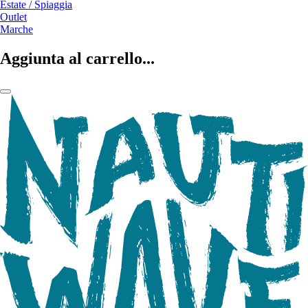
Estate / Spiaggia
Outlet
Marche
Aggiunta al carrello...