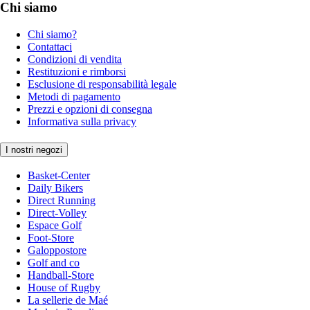
Chi siamo
Chi siamo?
Contattaci
Condizioni di vendita
Restituzioni e rimborsi
Esclusione di responsabilità legale
Metodi di pagamento
Prezzi e opzioni di consegna
Informativa sulla privacy
I nostri negozi
Basket-Center
Daily Bikers
Direct Running
Direct-Volley
Espace Golf
Foot-Store
Galoppostore
Golf and co
Handball-Store
House of Rugby
La sellerie de Maé