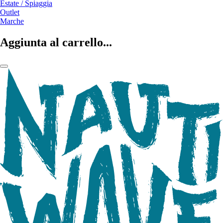
Estate / Spiaggia
Outlet
Marche
Aggiunta al carrello...