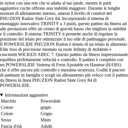
in nylon con una rete che si adatta al tuo piede, mentre le parti
aggiuntive cucite offrono una stabilità maggiore. Durante le lunghe
sessioni di allenamento intenso, amerai il livello di comfort del
PHUZION Radon Slate Grey 84. Incorporando il sistema di
montaggio innovativo TRINITY a 3 punti, questo pattino da fitness ad
alte prestazioni offre un centro di gravità basso che migliora la stabilità
e il controllo. Il sistema TRINITY ti permette anche di regolare la
posizione del telaio per ottimizzare il tuo stile di pattinaggio personale.
Il POWERSLIDE PHUZION Radon è dotato di un telaio in alluminio
Elite fuso di precisione montato su ruote Infinity di 4x84mm e
cuscinetti WICKED ABEC 7. Questo pattino da fitness impressionante
equilibra perfettamente velocità e controllo. Il pattino è completo con
un POWERSLIDE Sistema di Frein Ajustable en Hauteur (HABS)
che ti offre ancora più controllo e massima sicurezza. Goditi il piacere
di pattinare in famiglia o scegli un allenamento più veloce con il pattino
da fitness in linea PHUZION Radon Slate Grey 84 di
POWERSLIDE.
Informazioni aggiuntive
Marchio
Powerslide
Colore
grigio
Colore
Grigio
Sesso
Misto
Fascia d'età
Adulti