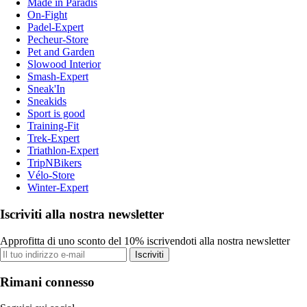
Made in Paradis
On-Fight
Padel-Expert
Pecheur-Store
Pet and Garden
Slowood Interior
Smash-Expert
Sneak'In
Sneakids
Sport is good
Training-Fit
Trek-Expert
Triathlon-Expert
TripNBikers
Vélo-Store
Winter-Expert
Iscriviti alla nostra newsletter
Approfitta di uno sconto del 10% iscrivendoti alla nostra newsletter
Iscriviti
Rimani connesso