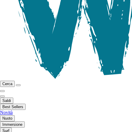
Cerca
Saldi
Best Sellers
Novità
Nuoto
Immersione
Surf