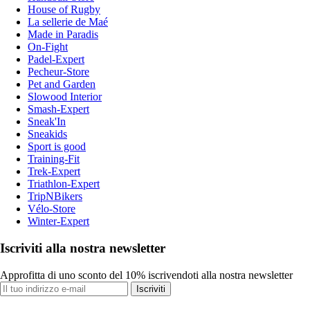
House of Rugby
La sellerie de Maé
Made in Paradis
On-Fight
Padel-Expert
Pecheur-Store
Pet and Garden
Slowood Interior
Smash-Expert
Sneak'In
Sneakids
Sport is good
Training-Fit
Trek-Expert
Triathlon-Expert
TripNBikers
Vélo-Store
Winter-Expert
Iscriviti alla nostra newsletter
Approfitta di uno sconto del 10% iscrivendoti alla nostra newsletter
Iscriviti