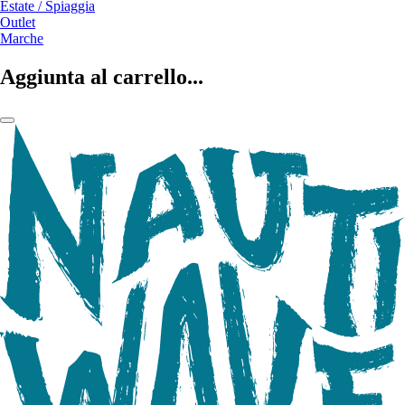
Estate / Spiaggia
Outlet
Marche
Aggiunta al carrello...