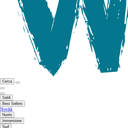
Cerca
Saldi
Best Sellers
Novità
Nuoto
Immersione
Surf