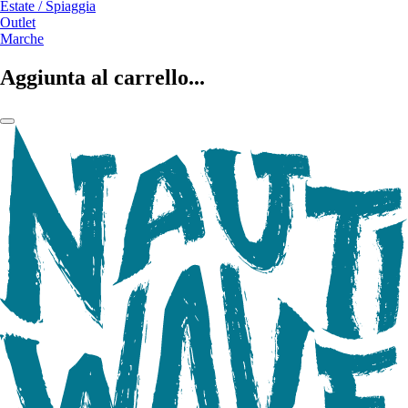
Estate / Spiaggia
Outlet
Marche
Aggiunta al carrello...