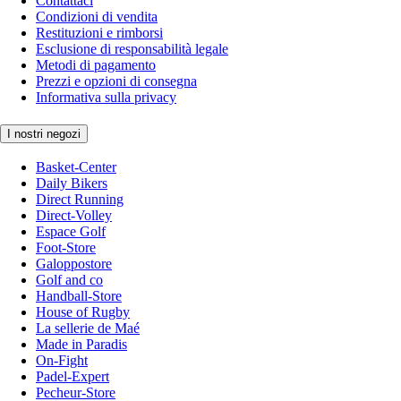
Contattaci
Condizioni di vendita
Restituzioni e rimborsi
Esclusione di responsabilità legale
Metodi di pagamento
Prezzi e opzioni di consegna
Informativa sulla privacy
I nostri negozi
Basket-Center
Daily Bikers
Direct Running
Direct-Volley
Espace Golf
Foot-Store
Galoppostore
Golf and co
Handball-Store
House of Rugby
La sellerie de Maé
Made in Paradis
On-Fight
Padel-Expert
Pecheur-Store