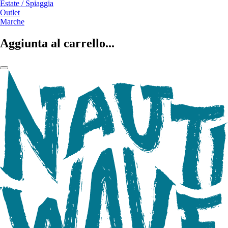
Estate / Spiaggia
Outlet
Marche
Aggiunta al carrello...