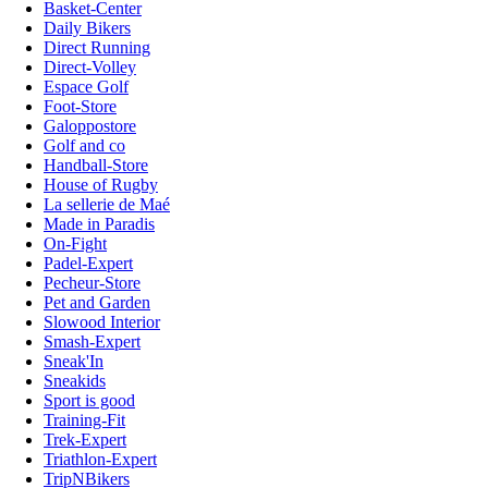
Basket-Center
Daily Bikers
Direct Running
Direct-Volley
Espace Golf
Foot-Store
Galoppostore
Golf and co
Handball-Store
House of Rugby
La sellerie de Maé
Made in Paradis
On-Fight
Padel-Expert
Pecheur-Store
Pet and Garden
Slowood Interior
Smash-Expert
Sneak'In
Sneakids
Sport is good
Training-Fit
Trek-Expert
Triathlon-Expert
TripNBikers