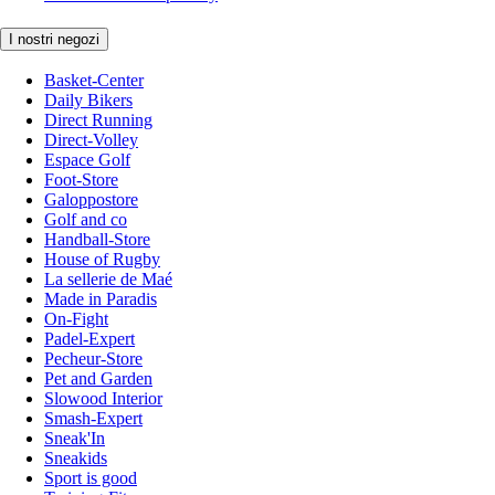
I nostri negozi
Basket-Center
Daily Bikers
Direct Running
Direct-Volley
Espace Golf
Foot-Store
Galoppostore
Golf and co
Handball-Store
House of Rugby
La sellerie de Maé
Made in Paradis
On-Fight
Padel-Expert
Pecheur-Store
Pet and Garden
Slowood Interior
Smash-Expert
Sneak'In
Sneakids
Sport is good