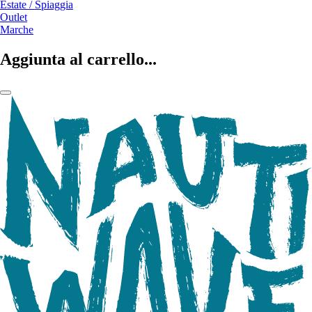
Estate / Spiaggia
Outlet
Marche
Aggiunta al carrello...