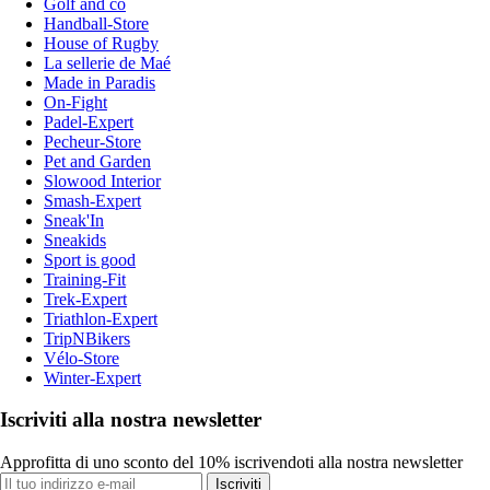
Golf and co
Handball-Store
House of Rugby
La sellerie de Maé
Made in Paradis
On-Fight
Padel-Expert
Pecheur-Store
Pet and Garden
Slowood Interior
Smash-Expert
Sneak'In
Sneakids
Sport is good
Training-Fit
Trek-Expert
Triathlon-Expert
TripNBikers
Vélo-Store
Winter-Expert
Iscriviti alla nostra newsletter
Approfitta di uno sconto del 10% iscrivendoti alla nostra newsletter
Iscriviti