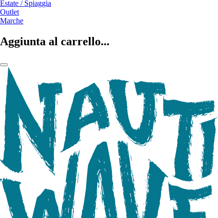
Estate / Spiaggia
Outlet
Marche
Aggiunta al carrello...