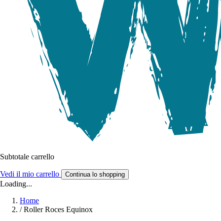
Subtotale carrello
Vedi il mio carrello
Continua lo shopping
Loading...
Home
/
Roller Roces Equinox