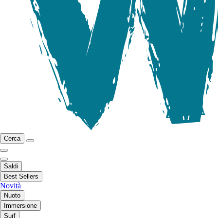
Cerca
Saldi
Best Sellers
Novità
Nuoto
Immersione
Surf