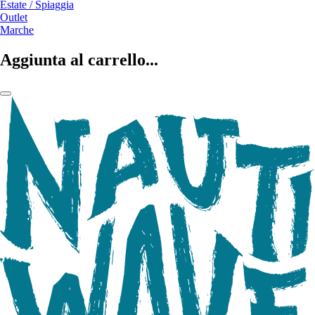
Estate / Spiaggia
Outlet
Marche
Aggiunta al carrello...