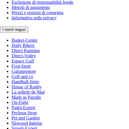
Esclusione di responsabilità legale
Metodi di pagamento
Prezzi e opzioni di consegna
Informativa sulla privacy
I nostri negozi
Basket-Center
Daily Bikers
Direct Running
Direct-Volley
Espace Golf
Foot-Store
Galoppostore
Golf and co
Handball-Store
House of Rugby
La sellerie de Maé
Made in Paradis
On-Fight
Padel-Expert
Pecheur-Store
Pet and Garden
Slowood Interior
Smash-Expert