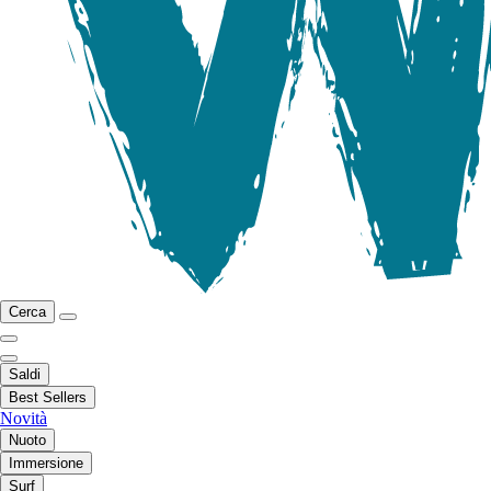
Cerca
Saldi
Best Sellers
Novità
Nuoto
Immersione
Surf